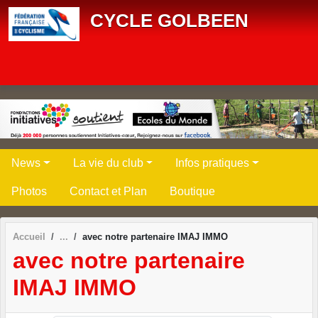
Panneau de gestion des cookies
CYCLE GOLBEEN
News
La vie du club
Infos pratiques
Photos
Contact et Plan
Boutique
Accueil
avec notre partenaire IMAJ IMMO
avec notre partenaire
IMAJ IMMO