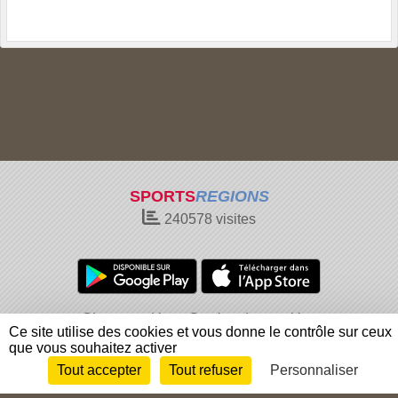
SPORTS
REGIONS
240578
visites
Charte cookies
Gestion des cookies
Ce site utilise des cookies et vous donne le contrôle sur ceux
Informations légales
Signaler un contenu inapproprié
que vous souhaitez activer
Tout accepter
Tout refuser
Personnaliser
Envie de participer ?
Connexion